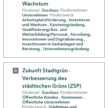
Wachstum
Förderart:
Zuschuss
Fördernehmer:
Unternehmen
Förderzweck:
Arbeitsplatzförderung
Investieren
und Wachsen
Existenzgründung
Qualifizierung/Aus- und
Weiterbildung/Personal
Forschung,
Innovationen und Digitalisierung
Investitionen in Sachanlagen und
Beratung
Unternehmensgründung
Zukunft Stadtgrün -
Verbesserung des
städtischen Grüns (ZSP)
Förderart:
Zuschuss
Fördernehmer:
Öffentliche Kunden
Kommunen
Öffentliche Unternehmen
Förderzweck:
Städtebau und