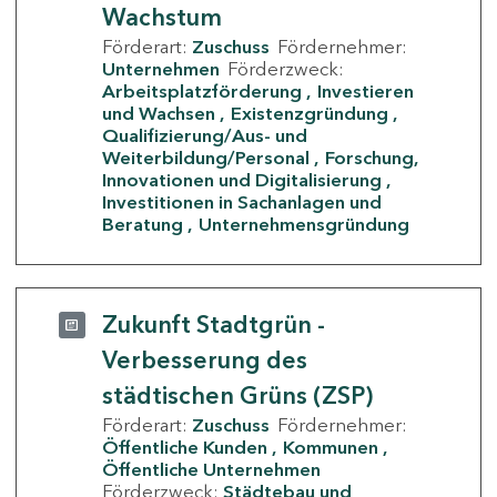
Wachstum
Förderart:
Zuschuss
Fördernehmer:
Unternehmen
Förderzweck:
Arbeitsplatzförderung
Investieren
und Wachsen
Existenzgründung
Qualifizierung/Aus- und
Weiterbildung/Personal
Forschung,
Innovationen und Digitalisierung
Investitionen in Sachanlagen und
Beratung
Unternehmensgründung
Zukunft Stadtgrün -
Verbesserung des
städtischen Grüns (ZSP)
Förderart:
Zuschuss
Fördernehmer:
Öffentliche Kunden
Kommunen
Öffentliche Unternehmen
Förderzweck:
Städtebau und