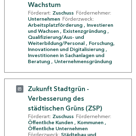
Wachstum
Förderart:
Zuschuss
Fördernehmer:
Unternehmen
Förderzweck:
Arbeitsplatzförderung
Investieren
und Wachsen
Existenzgründung
Qualifizierung/Aus- und
Weiterbildung/Personal
Forschung,
Innovationen und Digitalisierung
Investitionen in Sachanlagen und
Beratung
Unternehmensgründung
Zukunft Stadtgrün -
Verbesserung des
städtischen Grüns (ZSP)
Förderart:
Zuschuss
Fördernehmer:
Öffentliche Kunden
Kommunen
Öffentliche Unternehmen
Förderzweck:
Städtebau und