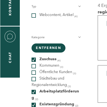
KONTAKT
4 Er
Typ
gen
regi
Webcontent, Artikel
n
(4)
Kategorie
ENTFERNEN
CHAT
icecenter
Zuschuss
(4)
Kommunen
(3)
Öffentliche Kunden
(3)
taktformular
Städtebau und
Regionalentwicklung
(3)
Arbeitsplatzförderun
g
erportal
(2)
Existenzgründung
(2)