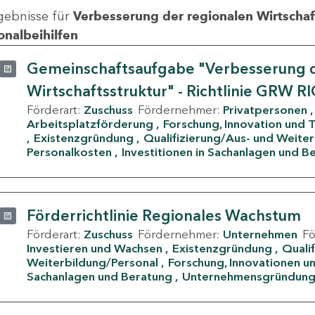
gebnisse für
Verbesserung der regionalen Wirtschafts
onalbeihilfen
Gemeinschaftsaufgabe "Verbesserung d
Wirtschaftsstruktur" - Richtlinie GRW R
Förderart:
Zuschuss
Fördernehmer:
Privatpersonen
Arbeitsplatzförderung
Forschung, Innovation und 
Existenzgründung
Qualifizierung/Aus- und Weite
Personalkosten
Investitionen in Sachanlagen und B
Förderrichtlinie Regionales Wachstum
Förderart:
Zuschuss
Fördernehmer:
Unternehmen
F
Investieren und Wachsen
Existenzgründung
Quali
Weiterbildung/Personal
Forschung, Innovationen un
Sachanlagen und Beratung
Unternehmensgründun