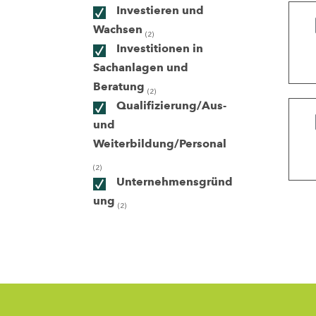
Investieren und
Wachsen
(2)
ndorte
Investitionen in
Sachanlagen und
Beratung
(2)
Qualifizierung/Aus-
und
Weiterbildung/Personal
(2)
Unternehmensgründ
ung
(2)