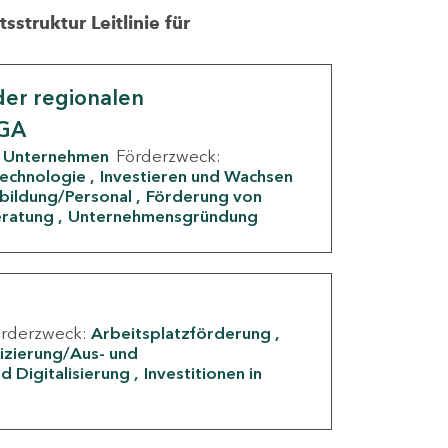
struktur Leitlinie für
er regionalen
IGA
Unternehmen
Förderzweck:
Technologie
Investieren und Wachsen
rbildung/Personal
Förderung von
eratung
Unternehmensgründung
örderzweck:
Arbeitsplatzförderung
fizierung/Aus- und
d Digitalisierung
Investitionen in
g