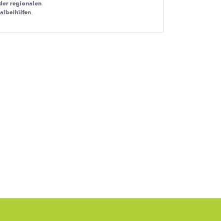
der regionalen
nalbeihilfen
.