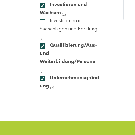
Investieren und
Wachsen
(2)
ndorte
Investitionen in
Sachanlagen und Beratung
(2)
Qualifizierung/Aus-
und
Weiterbildung/Personal
(2)
Unternehmensgründ
ung
(2)