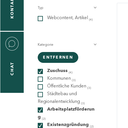
KONTAKT
Typ
gen
Webcontent, Artikel
n
(4)
Kategorie
ENTFERNEN
CHAT
icecenter
Zuschuss
(4)
Kommunen
(3)
Öffentliche Kunden
(3)
taktformular
Städtebau und
Regionalentwicklung
(3)
Arbeitsplatzförderun
g
erportal
(2)
Existenzgründung
(2)