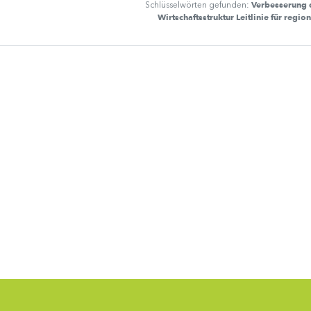
Verbesserung 
Schlüsselwörten gefunden:
Wirtschaftsstruktur Leitlinie für regio