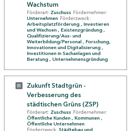
Wachstum
Förderart:
Zuschuss
Fördernehmer:
Unternehmen
Förderzweck:
Arbeitsplatzförderung
Investieren
und Wachsen
Existenzgründung
Qualifizierung/Aus- und
Weiterbildung/Personal
Forschung,
Innovationen und Digitalisierung
Investitionen in Sachanlagen und
Beratung
Unternehmensgründung
Zukunft Stadtgrün -
Verbesserung des
städtischen Grüns (ZSP)
Förderart:
Zuschuss
Fördernehmer:
Öffentliche Kunden
Kommunen
Öffentliche Unternehmen
Förderzweck:
Städtebau und