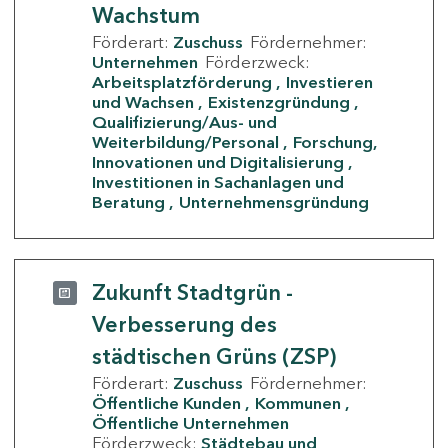
Wachstum
Förderart:
Zuschuss
Fördernehmer:
Unternehmen
Förderzweck:
Arbeitsplatzförderung
Investieren
und Wachsen
Existenzgründung
Qualifizierung/Aus- und
Weiterbildung/Personal
Forschung,
Innovationen und Digitalisierung
Investitionen in Sachanlagen und
Beratung
Unternehmensgründung
Zukunft Stadtgrün -
Verbesserung des
städtischen Grüns (ZSP)
Förderart:
Zuschuss
Fördernehmer:
Öffentliche Kunden
Kommunen
Öffentliche Unternehmen
Förderzweck:
Städtebau und