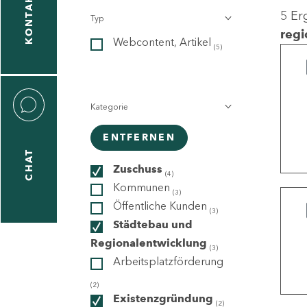
KONTAKT
5 Er
Typ
gen
regi
Webcontent, Artikel
n
(5)
Kategorie
ENTFERNEN
CHAT
icecenter
Zuschuss
(4)
Kommunen
(3)
Öffentliche Kunden
(3)
taktformular
Städtebau und
Regionalentwicklung
(3)
Arbeitsplatzförderung
erportal
(2)
Existenzgründung
(2)