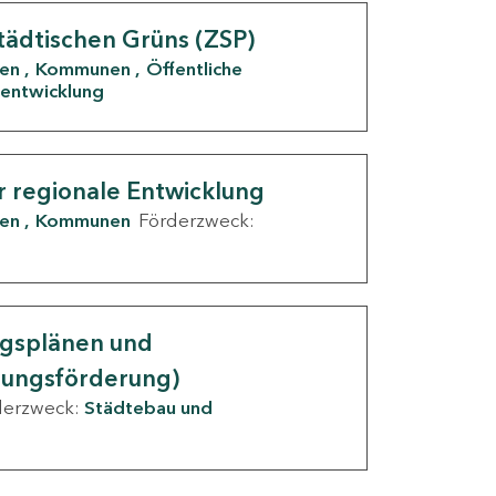
tädtischen Grüns (ZSP)
den
Kommunen
Öffentliche
entwicklung
r regionale Entwicklung
den
Kommunen
Förderzweck:
ngsplänen und
nungsförderung)
derzweck:
Städtebau und