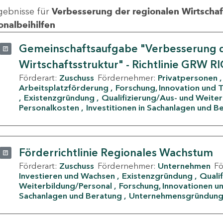
gebnisse für
Verbesserung der regionalen Wirtschafts
onalbeihilfen
Gemeinschaftsaufgabe "Verbesserung d
Wirtschaftsstruktur" - Richtlinie GRW R
Förderart:
Zuschuss
Fördernehmer:
Privatpersonen
Arbeitsplatzförderung
Forschung, Innovation und 
Existenzgründung
Qualifizierung/Aus- und Weite
Personalkosten
Investitionen in Sachanlagen und B
Förderrichtlinie Regionales Wachstum
Förderart:
Zuschuss
Fördernehmer:
Unternehmen
F
Investieren und Wachsen
Existenzgründung
Quali
Weiterbildung/Personal
Forschung, Innovationen un
Sachanlagen und Beratung
Unternehmensgründun