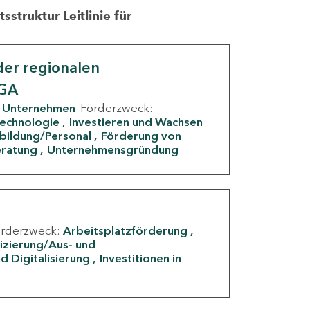
struktur Leitlinie für
er regionalen
IGA
Unternehmen
Förderzweck:
Technologie
Investieren und Wachsen
rbildung/Personal
Förderung von
eratung
Unternehmensgründung
örderzweck:
Arbeitsplatzförderung
fizierung/Aus- und
d Digitalisierung
Investitionen in
g