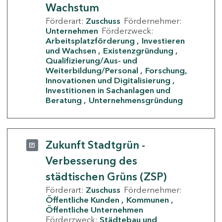
Wachstum
Förderart:
Zuschuss
Fördernehmer:
Unternehmen
Förderzweck:
Arbeitsplatzförderung
Investieren
und Wachsen
Existenzgründung
Qualifizierung/Aus- und
Weiterbildung/Personal
Forschung,
Innovationen und Digitalisierung
Investitionen in Sachanlagen und
Beratung
Unternehmensgründung
Zukunft Stadtgrün -
Verbesserung des
städtischen Grüns (ZSP)
Förderart:
Zuschuss
Fördernehmer:
Öffentliche Kunden
Kommunen
Öffentliche Unternehmen
Förderzweck:
Städtebau und