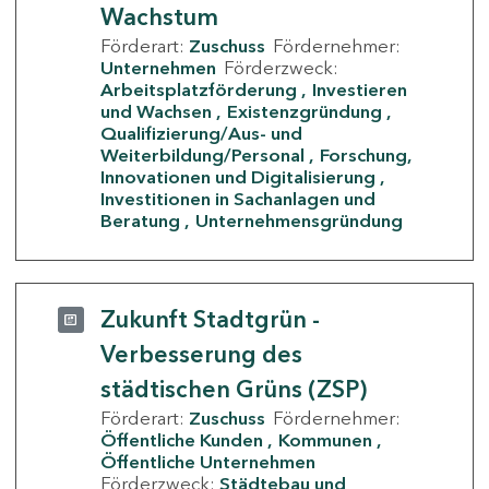
Wachstum
Förderart:
Zuschuss
Fördernehmer:
Unternehmen
Förderzweck:
Arbeitsplatzförderung
Investieren
und Wachsen
Existenzgründung
Qualifizierung/Aus- und
Weiterbildung/Personal
Forschung,
Innovationen und Digitalisierung
Investitionen in Sachanlagen und
Beratung
Unternehmensgründung
Zukunft Stadtgrün -
Verbesserung des
städtischen Grüns (ZSP)
Förderart:
Zuschuss
Fördernehmer:
Öffentliche Kunden
Kommunen
Öffentliche Unternehmen
Förderzweck:
Städtebau und