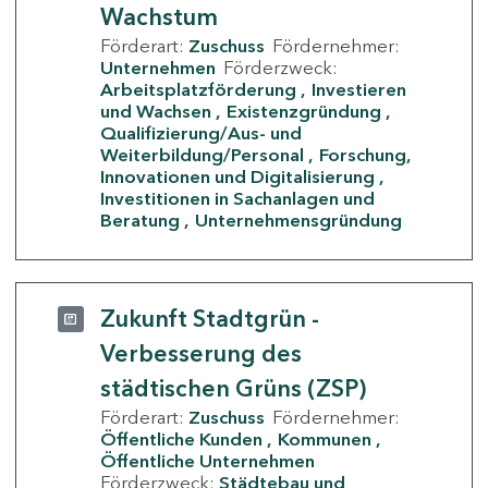
Wachstum
Förderart:
Zuschuss
Fördernehmer:
Unternehmen
Förderzweck:
Arbeitsplatzförderung
Investieren
und Wachsen
Existenzgründung
Qualifizierung/Aus- und
Weiterbildung/Personal
Forschung,
Innovationen und Digitalisierung
Investitionen in Sachanlagen und
Beratung
Unternehmensgründung
Zukunft Stadtgrün -
Verbesserung des
städtischen Grüns (ZSP)
Förderart:
Zuschuss
Fördernehmer:
Öffentliche Kunden
Kommunen
Öffentliche Unternehmen
Förderzweck:
Städtebau und