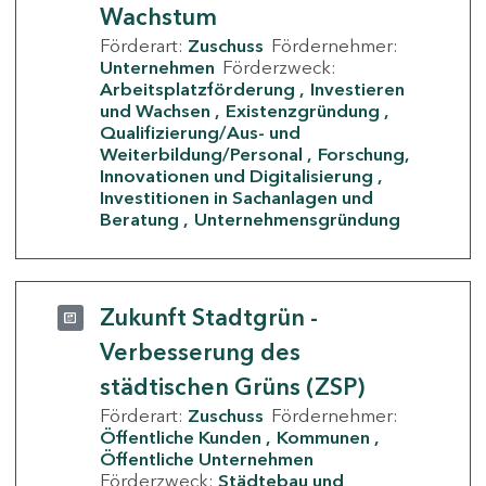
Wachstum
Förderart:
Zuschuss
Fördernehmer:
Unternehmen
Förderzweck:
Arbeitsplatzförderung
Investieren
und Wachsen
Existenzgründung
Qualifizierung/Aus- und
Weiterbildung/Personal
Forschung,
Innovationen und Digitalisierung
Investitionen in Sachanlagen und
Beratung
Unternehmensgründung
Zukunft Stadtgrün -
Verbesserung des
städtischen Grüns (ZSP)
Förderart:
Zuschuss
Fördernehmer:
Öffentliche Kunden
Kommunen
Öffentliche Unternehmen
Förderzweck:
Städtebau und