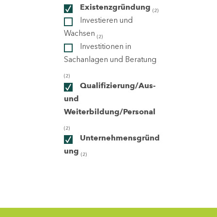
Existenzgründung
(2)
Investieren und
ndorte
Wachsen
(2)
Investitionen in
Sachanlagen und Beratung
(2)
Qualifizierung/Aus-
und
Weiterbildung/Personal
(2)
Unternehmensgründ
ung
(2)