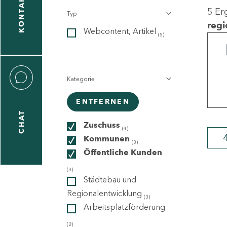
KONTAKT
5 Er
Typ
gen
regi
Webcontent, Artikel
n
(5)
Kategorie
ENTFERNEN
CHAT
icecenter
Zuschuss
(4)
Kommunen
(3)
Öffentliche Kunden
taktformular
(3)
Städtebau und
Regionalentwicklung
(3)
Arbeitsplatzförderung
erportal
(2)