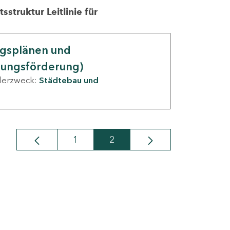
struktur Leitlinie für
ngsplänen und
nungsförderung)
derzweck:
Städtebau und
1
2
Seite
Seite