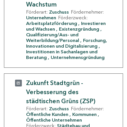
Wachstum
Förderart:
Zuschuss
Fördernehmer:
Unternehmen
Förderzweck:
Arbeitsplatzförderung
Investieren
und Wachsen
Existenzgründung
Qualifizierung/Aus- und
Weiterbildung/Personal
Forschung,
Innovationen und Digitalisierung
Investitionen in Sachanlagen und
Beratung
Unternehmensgründung
Zukunft Stadtgrün -
Verbesserung des
städtischen Grüns (ZSP)
Förderart:
Zuschuss
Fördernehmer:
Öffentliche Kunden
Kommunen
Öffentliche Unternehmen
Förderzweck:
Städtebau und