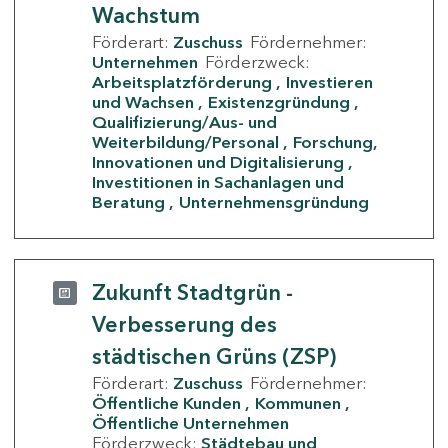
Wachstum
Förderart:
Zuschuss
Fördernehmer:
Unternehmen
Förderzweck:
Arbeitsplatzförderung
Investieren
und Wachsen
Existenzgründung
Qualifizierung/Aus- und
Weiterbildung/Personal
Forschung,
Innovationen und Digitalisierung
Investitionen in Sachanlagen und
Beratung
Unternehmensgründung
Zukunft Stadtgrün -
Verbesserung des
städtischen Grüns (ZSP)
Förderart:
Zuschuss
Fördernehmer:
Öffentliche Kunden
Kommunen
Öffentliche Unternehmen
Förderzweck:
Städtebau und