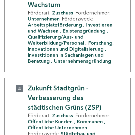
Wachstum
Förderart:
Zuschuss
Fördernehmer:
Unternehmen
Förderzweck:
Arbeitsplatzförderung
Investieren
und Wachsen
Existenzgründung
Qualifizierung/Aus- und
Weiterbildung/Personal
Forschung,
Innovationen und Digitalisierung
Investitionen in Sachanlagen und
Beratung
Unternehmensgründung
Zukunft Stadtgrün -
Verbesserung des
städtischen Grüns (ZSP)
Förderart:
Zuschuss
Fördernehmer:
Öffentliche Kunden
Kommunen
Öffentliche Unternehmen
Förderzweck:
Städtebau und