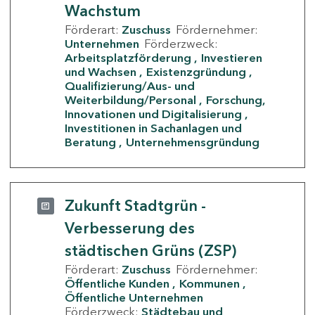
Wachstum
Förderart:
Zuschuss
Fördernehmer:
Unternehmen
Förderzweck:
Arbeitsplatzförderung
Investieren
und Wachsen
Existenzgründung
Qualifizierung/Aus- und
Weiterbildung/Personal
Forschung,
Innovationen und Digitalisierung
Investitionen in Sachanlagen und
Beratung
Unternehmensgründung
Zukunft Stadtgrün -
Verbesserung des
städtischen Grüns (ZSP)
Förderart:
Zuschuss
Fördernehmer:
Öffentliche Kunden
Kommunen
Öffentliche Unternehmen
Förderzweck:
Städtebau und