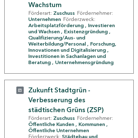
Wachstum
Förderart:
Zuschuss
Fördernehmer:
Unternehmen
Förderzweck:
Arbeitsplatzförderung
Investieren
und Wachsen
Existenzgründung
Qualifizierung/Aus- und
Weiterbildung/Personal
Forschung,
Innovationen und Digitalisierung
Investitionen in Sachanlagen und
Beratung
Unternehmensgründung
Zukunft Stadtgrün -
Verbesserung des
städtischen Grüns (ZSP)
Förderart:
Zuschuss
Fördernehmer:
Öffentliche Kunden
Kommunen
Öffentliche Unternehmen
Förderzweck:
Städtebau und