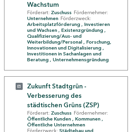
Wachstum
Förderart:
Zuschuss
Fördernehmer:
Unternehmen
Förderzweck:
Arbeitsplatzförderung
Investieren
und Wachsen
Existenzgründung
Qualifizierung/Aus- und
Weiterbildung/Personal
Forschung,
Innovationen und Digitalisierung
Investitionen in Sachanlagen und
Beratung
Unternehmensgründung
Zukunft Stadtgrün -
Verbesserung des
städtischen Grüns (ZSP)
Förderart:
Zuschuss
Fördernehmer:
Öffentliche Kunden
Kommunen
Öffentliche Unternehmen
Förderzweck:
Städtebau und