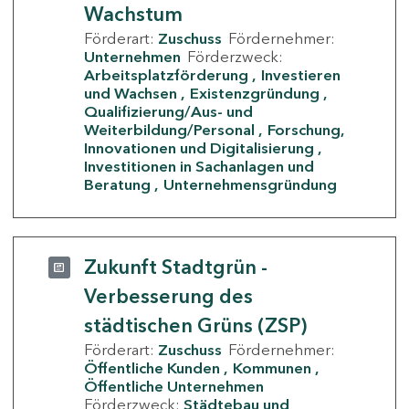
Wachstum
Förderart:
Zuschuss
Fördernehmer:
Unternehmen
Förderzweck:
Arbeitsplatzförderung
Investieren
und Wachsen
Existenzgründung
Qualifizierung/Aus- und
Weiterbildung/Personal
Forschung,
Innovationen und Digitalisierung
Investitionen in Sachanlagen und
Beratung
Unternehmensgründung
Zukunft Stadtgrün -
Verbesserung des
städtischen Grüns (ZSP)
Förderart:
Zuschuss
Fördernehmer:
Öffentliche Kunden
Kommunen
Öffentliche Unternehmen
Förderzweck:
Städtebau und