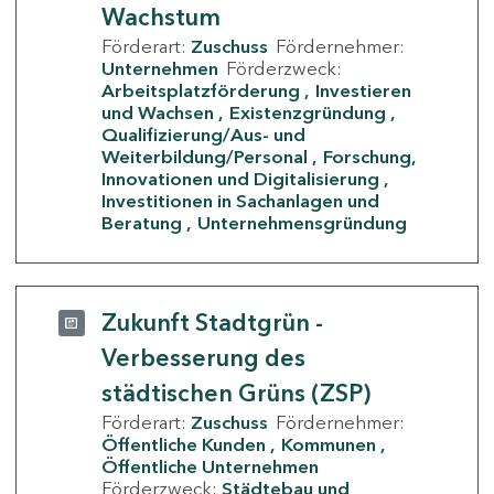
Wachstum
Förderart:
Zuschuss
Fördernehmer:
Unternehmen
Förderzweck:
Arbeitsplatzförderung
Investieren
und Wachsen
Existenzgründung
Qualifizierung/Aus- und
Weiterbildung/Personal
Forschung,
Innovationen und Digitalisierung
Investitionen in Sachanlagen und
Beratung
Unternehmensgründung
Zukunft Stadtgrün -
Verbesserung des
städtischen Grüns (ZSP)
Förderart:
Zuschuss
Fördernehmer:
Öffentliche Kunden
Kommunen
Öffentliche Unternehmen
Förderzweck:
Städtebau und