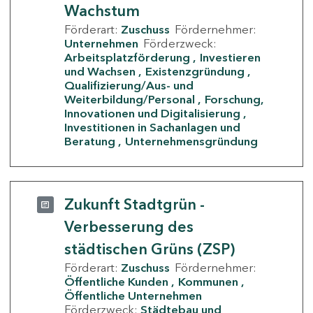
Wachstum
Förderart:
Zuschuss
Fördernehmer:
Unternehmen
Förderzweck:
Arbeitsplatzförderung
Investieren
und Wachsen
Existenzgründung
Qualifizierung/Aus- und
Weiterbildung/Personal
Forschung,
Innovationen und Digitalisierung
Investitionen in Sachanlagen und
Beratung
Unternehmensgründung
Zukunft Stadtgrün -
Verbesserung des
städtischen Grüns (ZSP)
Förderart:
Zuschuss
Fördernehmer:
Öffentliche Kunden
Kommunen
Öffentliche Unternehmen
Förderzweck:
Städtebau und