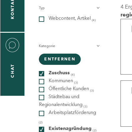
KONTAKT
4 Er
Typ
gen
regi
Webcontent, Artikel
n
(4)
Kategorie
ENTFERNEN
CHAT
icecenter
Zuschuss
(4)
Kommunen
(3)
Öffentliche Kunden
(3)
taktformular
Städtebau und
Regionalentwicklung
(3)
Arbeitsplatzförderung
erportal
(2)
Existenzgründung
(2)