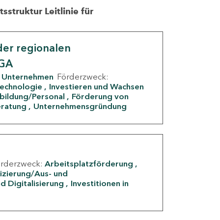
struktur Leitlinie für
er regionalen
IGA
Unternehmen
Förderzweck:
Technologie
Investieren und Wachsen
rbildung/Personal
Förderung von
eratung
Unternehmensgründung
örderzweck:
Arbeitsplatzförderung
fizierung/Aus- und
d Digitalisierung
Investitionen in
g