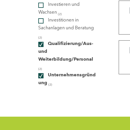
Investieren und
Wachsen
(2)
ndorte
Investitionen in
Sachanlagen und Beratung
(2)
Qualifizierung/Aus-
und
Weiterbildung/Personal
(2)
Unternehmensgründ
ung
(2)