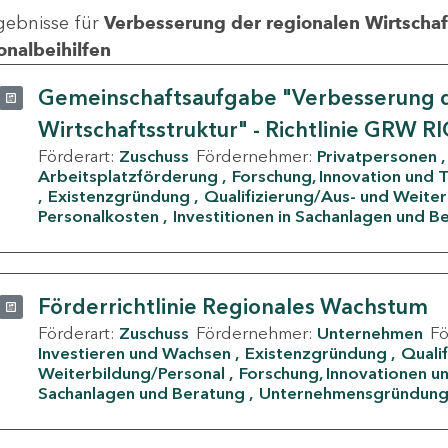
gebnisse für
Verbesserung der regionalen Wirtschafts
onalbeihilfen
Gemeinschaftsaufgabe "Verbesserung d
Wirtschaftsstruktur" - Richtlinie GRW R
Förderart:
Zuschuss
Fördernehmer:
Privatpersonen
Arbeitsplatzförderung
Forschung, Innovation und 
Existenzgründung
Qualifizierung/Aus- und Weite
Personalkosten
Investitionen in Sachanlagen und B
Förderrichtlinie Regionales Wachstum
Förderart:
Zuschuss
Fördernehmer:
Unternehmen
F
Investieren und Wachsen
Existenzgründung
Quali
Weiterbildung/Personal
Forschung, Innovationen un
Sachanlagen und Beratung
Unternehmensgründun