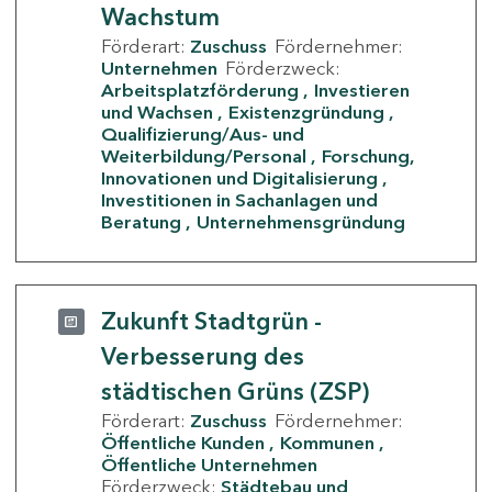
Wachstum
Förderart:
Zuschuss
Fördernehmer:
Unternehmen
Förderzweck:
Arbeitsplatzförderung
Investieren
und Wachsen
Existenzgründung
Qualifizierung/Aus- und
Weiterbildung/Personal
Forschung,
Innovationen und Digitalisierung
Investitionen in Sachanlagen und
Beratung
Unternehmensgründung
Zukunft Stadtgrün -
Verbesserung des
städtischen Grüns (ZSP)
Förderart:
Zuschuss
Fördernehmer:
Öffentliche Kunden
Kommunen
Öffentliche Unternehmen
Förderzweck:
Städtebau und