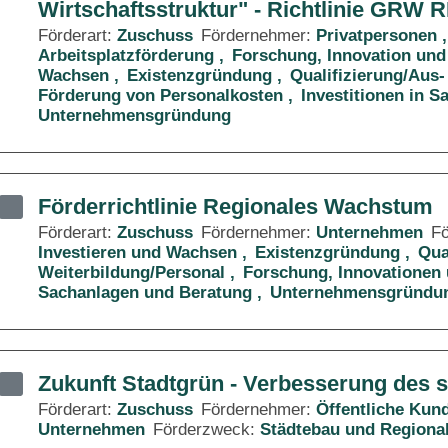
Wirtschaftsstruktur" - Richtlinie GRW 
Förderart:
Zuschuss
Fördernehmer:
Privatpersonen
Arbeitsplatzförderung
Forschung, Innovation und
Wachsen
Existenzgründung
Qualifizierung/Aus-
Förderung von Personalkosten
Investitionen in 
Unternehmensgründung
Förderrichtlinie Regionales Wachstum
Förderart:
Zuschuss
Fördernehmer:
Unternehmen
F
Investieren und Wachsen
Existenzgründung
Qua
Weiterbildung/Personal
Forschung, Innovationen 
Sachanlagen und Beratung
Unternehmensgründu
Zukunft Stadtgrün - Verbesserung des 
Förderart:
Zuschuss
Fördernehmer:
Öffentliche Kun
Unternehmen
Förderzweck:
Städtebau und Regiona