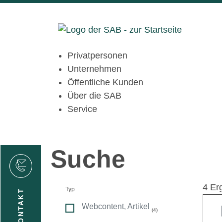
Privatpersonen
Unternehmen
Öffentliche Kunden
Über die SAB
Service
Suche
den
4 Er
Typ
KONTAKT
Webcontent, Artikel
(4)
gen