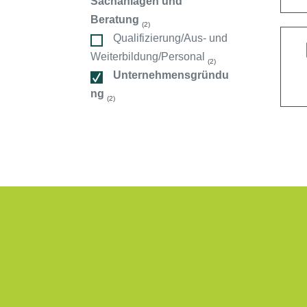
Sachanlagen und
ndorte
Beratung
(2)
Qualifizierung/Aus- und
Weiterbildung/Personal
(2)
Unternehmensgründu
ng
(2)