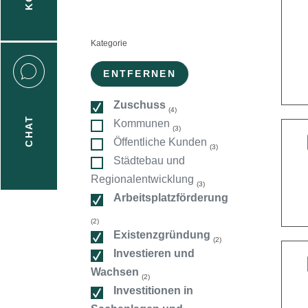
n
Kategorie
:
ENTFERNEN
Zuschuss
(4)
CHAT
Kommunen
(3)
icecenter
Öffentliche Kunden
(3)
Städtebau und
Regionalentwicklung
(3)
taktformular
Arbeitsplatzförderung
(2)
Existenzgründung
(2)
erportal
Investieren und
Wachsen
(2)
Investitionen in