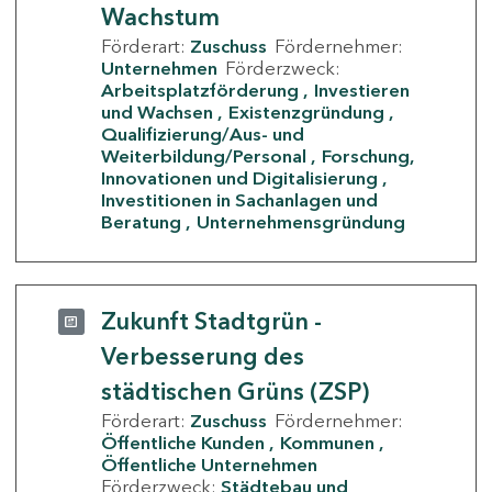
Wachstum
Förderart:
Zuschuss
Fördernehmer:
Unternehmen
Förderzweck:
Arbeitsplatzförderung
Investieren
und Wachsen
Existenzgründung
Qualifizierung/Aus- und
Weiterbildung/Personal
Forschung,
Innovationen und Digitalisierung
Investitionen in Sachanlagen und
Beratung
Unternehmensgründung
Zukunft Stadtgrün -
Verbesserung des
städtischen Grüns (ZSP)
Förderart:
Zuschuss
Fördernehmer:
Öffentliche Kunden
Kommunen
Öffentliche Unternehmen
Förderzweck:
Städtebau und