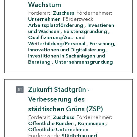
Wachstum
Förderart:
Zuschuss
Fördernehmer:
Unternehmen
Förderzweck:
Arbeitsplatzförderung
Investieren
und Wachsen
Existenzgründung
Qualifizierung/Aus- und
Weiterbildung/Personal
Forschung,
Innovationen und Digitalisierung
Investitionen in Sachanlagen und
Beratung
Unternehmensgründung
Zukunft Stadtgrün -
Verbesserung des
städtischen Grüns (ZSP)
Förderart:
Zuschuss
Fördernehmer:
Öffentliche Kunden
Kommunen
Öffentliche Unternehmen
Förderzweck:
Städtebau und