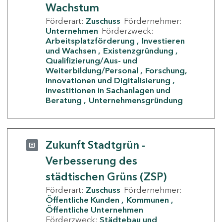
Wachstum
Förderart:
Zuschuss
Fördernehmer:
Unternehmen
Förderzweck:
Arbeitsplatzförderung
Investieren
und Wachsen
Existenzgründung
Qualifizierung/Aus- und
Weiterbildung/Personal
Forschung,
Innovationen und Digitalisierung
Investitionen in Sachanlagen und
Beratung
Unternehmensgründung
Zukunft Stadtgrün -
Verbesserung des
städtischen Grüns (ZSP)
Förderart:
Zuschuss
Fördernehmer:
Öffentliche Kunden
Kommunen
Öffentliche Unternehmen
Förderzweck:
Städtebau und