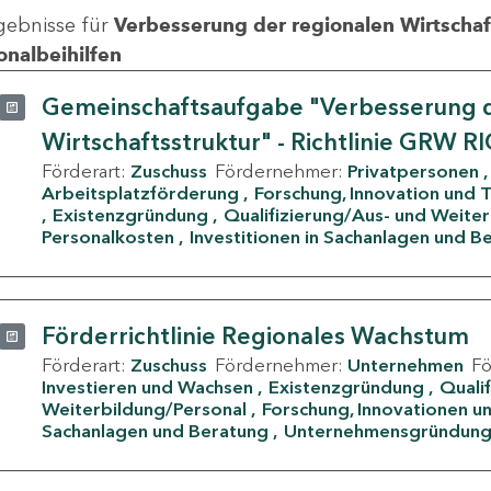
gebnisse für
Verbesserung der regionalen Wirtschafts
onalbeihilfen
Gemeinschaftsaufgabe "Verbesserung d
Wirtschaftsstruktur" - Richtlinie GRW R
Förderart:
Zuschuss
Fördernehmer:
Privatpersonen
Arbeitsplatzförderung
Forschung, Innovation und 
Existenzgründung
Qualifizierung/Aus- und Weite
Personalkosten
Investitionen in Sachanlagen und B
Förderrichtlinie Regionales Wachstum
Förderart:
Zuschuss
Fördernehmer:
Unternehmen
F
Investieren und Wachsen
Existenzgründung
Quali
Weiterbildung/Personal
Forschung, Innovationen un
Sachanlagen und Beratung
Unternehmensgründun