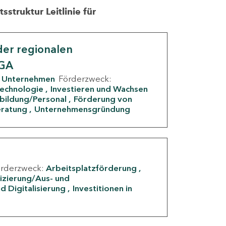
struktur Leitlinie für
er regionalen
IGA
Unternehmen
Förderzweck:
Technologie
Investieren und Wachsen
rbildung/Personal
Förderung von
eratung
Unternehmensgründung
örderzweck:
Arbeitsplatzförderung
fizierung/Aus- und
d Digitalisierung
Investitionen in
g