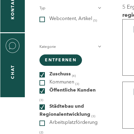
KONTAKT
5 Er
Typ
gen
regi
Webcontent, Artikel
n
(5)
Kategorie
ENTFERNEN
CHAT
icecenter
Zuschuss
(4)
Kommunen
(3)
Öffentliche Kunden
taktformular
(3)
Städtebau und
Regionalentwicklung
(3)
Arbeitsplatzförderung
erportal
(2)