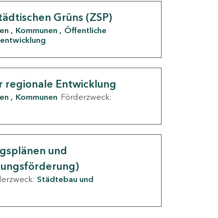
tädtischen Grüns (ZSP)
den
Kommunen
Öffentliche
entwicklung
r regionale Entwicklung
den
Kommunen
Förderzweck:
ngsplänen und
nungsförderung)
derzweck:
Städtebau und