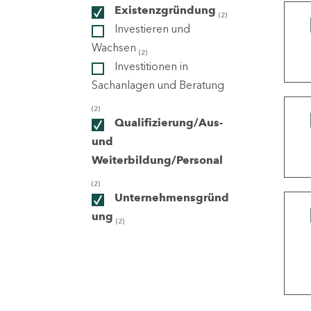
Existenzgründung
(2)
Investieren und
ndorte
Wachsen
(2)
Investitionen in
Sachanlagen und Beratung
(2)
Qualifizierung/Aus-
und
Weiterbildung/Personal
(2)
Unternehmensgründ
ung
(2)