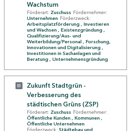
Wachstum
Förderart:
Zuschuss
Fördernehmer:
Unternehmen
Förderzweck:
Arbeitsplatzförderung
Investieren
und Wachsen
Existenzgründung
Qualifizierung/Aus- und
Weiterbildung/Personal
Forschung,
Innovationen und Digitalisierung
Investitionen in Sachanlagen und
Beratung
Unternehmensgründung
Zukunft Stadtgrün -
Verbesserung des
städtischen Grüns (ZSP)
Förderart:
Zuschuss
Fördernehmer:
Öffentliche Kunden
Kommunen
Öffentliche Unternehmen
Förderzweck:
Städtebau und