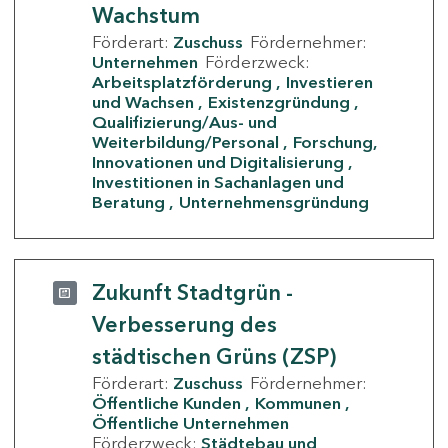
Wachstum
Förderart:
Zuschuss
Fördernehmer:
Unternehmen
Förderzweck:
Arbeitsplatzförderung
Investieren
und Wachsen
Existenzgründung
Qualifizierung/Aus- und
Weiterbildung/Personal
Forschung,
Innovationen und Digitalisierung
Investitionen in Sachanlagen und
Beratung
Unternehmensgründung
Zukunft Stadtgrün -
Verbesserung des
städtischen Grüns (ZSP)
Förderart:
Zuschuss
Fördernehmer:
Öffentliche Kunden
Kommunen
Öffentliche Unternehmen
Förderzweck:
Städtebau und