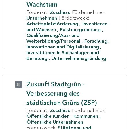
Wachstum
Förderart:
Zuschuss
Fördernehmer:
Unternehmen
Förderzweck:
Arbeitsplatzförderung
Investieren
und Wachsen
Existenzgründung
Qualifizierung/Aus- und
Weiterbildung/Personal
Forschung,
Innovationen und Digitalisierung
Investitionen in Sachanlagen und
Beratung
Unternehmensgründung
Zukunft Stadtgrün -
Verbesserung des
städtischen Grüns (ZSP)
Förderart:
Zuschuss
Fördernehmer:
Öffentliche Kunden
Kommunen
Öffentliche Unternehmen
Förderzweck:
Städtebau und