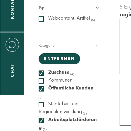
KONTAKT
5 Er
Typ
gen
regi
Webcontent, Artikel
n
(5)
Kategorie
ENTFERNEN
CHAT
icecenter
Zuschuss
(4)
Kommunen
(3)
Öffentliche Kunden
taktformular
(3)
Städtebau und
Regionalentwicklung
(3)
Arbeitsplatzförderun
erportal
g
(2)