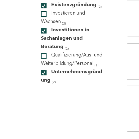
Existenzgründung
(2)
Investieren und
ndorte
Wachsen
(2)
Investitionen in
Sachanlagen und
Beratung
(2)
Qualifizierung/Aus- und
Weiterbildung/Personal
(2)
Unternehmensgründ
ung
(2)