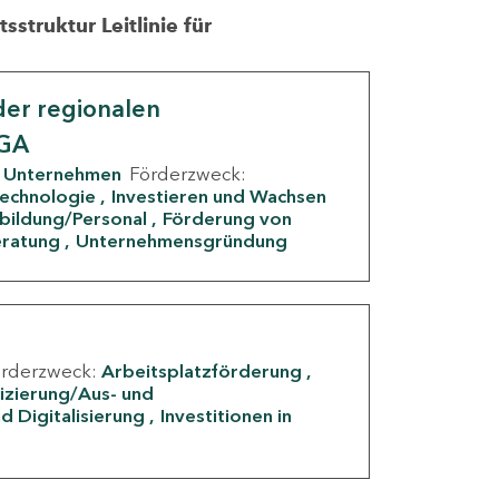
struktur Leitlinie für
er regionalen
IGA
Unternehmen
Förderzweck:
Technologie
Investieren und Wachsen
rbildung/Personal
Förderung von
eratung
Unternehmensgründung
örderzweck:
Arbeitsplatzförderung
fizierung/Aus- und
d Digitalisierung
Investitionen in
g