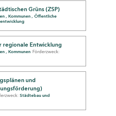
tädtischen Grüns (ZSP)
den
Kommunen
Öffentliche
entwicklung
r regionale Entwicklung
den
Kommunen
Förderzweck:
ngsplänen und
nungsförderung)
derzweck:
Städtebau und