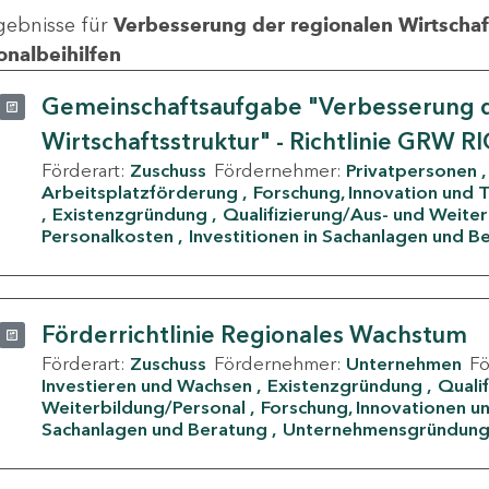
gebnisse für
Verbesserung der regionalen Wirtschafts
onalbeihilfen
Gemeinschaftsaufgabe "Verbesserung d
Wirtschaftsstruktur" - Richtlinie GRW R
Förderart:
Zuschuss
Fördernehmer:
Privatpersonen
Arbeitsplatzförderung
Forschung, Innovation und 
Existenzgründung
Qualifizierung/Aus- und Weite
Personalkosten
Investitionen in Sachanlagen und B
Förderrichtlinie Regionales Wachstum
Förderart:
Zuschuss
Fördernehmer:
Unternehmen
F
Investieren und Wachsen
Existenzgründung
Quali
Weiterbildung/Personal
Forschung, Innovationen un
Sachanlagen und Beratung
Unternehmensgründun