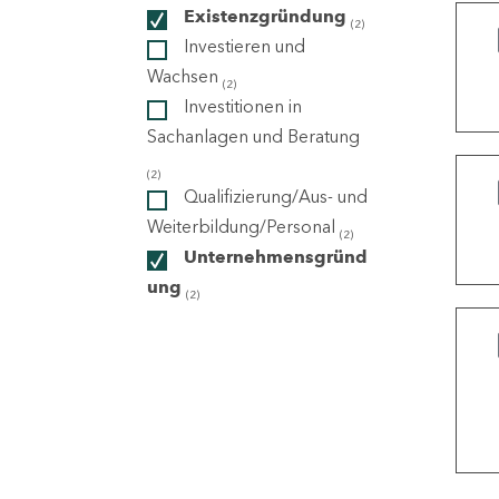
Existenzgründung
(2)
Investieren und
ndorte
Wachsen
(2)
Investitionen in
Sachanlagen und Beratung
(2)
Qualifizierung/Aus- und
Weiterbildung/Personal
(2)
Unternehmensgründ
ung
(2)