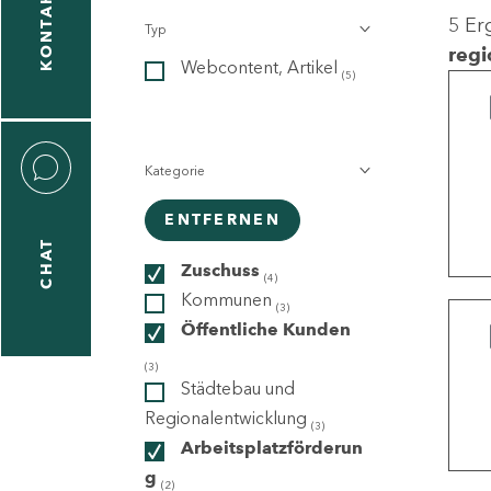
KONTAKT
5 Er
Typ
gen
regi
Webcontent, Artikel
n
(5)
Kategorie
ENTFERNEN
CHAT
icecenter
Zuschuss
(4)
Kommunen
(3)
Öffentliche Kunden
taktformular
(3)
Städtebau und
Regionalentwicklung
(3)
Arbeitsplatzförderun
erportal
g
(2)