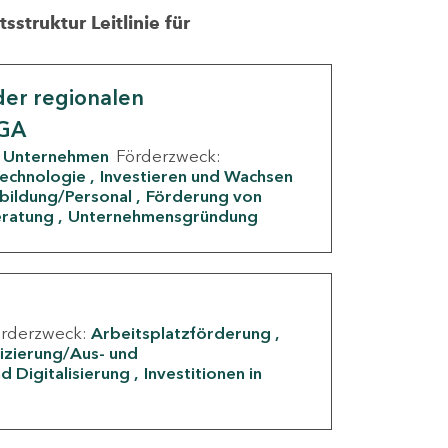
struktur Leitlinie für
er regionalen
IGA
Unternehmen
Förderzweck:
Technologie
Investieren und Wachsen
rbildung/Personal
Förderung von
eratung
Unternehmensgründung
örderzweck:
Arbeitsplatzförderung
fizierung/Aus- und
d Digitalisierung
Investitionen in
g