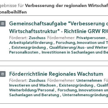
gebnisse für
Verbesserung der regionalen Wirtschafts
onalbeihilfen
Gemeinschaftsaufgabe "Verbesserung d
Wirtschaftsstruktur" - Richtlinie GRW R
Förderart:
Zuschuss
Fördernehmer:
Privatpersonen
Arbeitsplatzförderung
Forschung, Innovation und 
Existenzgründung
Qualifizierung/Aus- und Weite
Personalkosten
Investitionen in Sachanlagen und B
Förderrichtlinie Regionales Wachstum
Förderart:
Zuschuss
Fördernehmer:
Unternehmen
F
Investieren und Wachsen
Existenzgründung
Quali
Weiterbildung/Personal
Forschung, Innovationen un
Sachanlagen und Beratung
Unternehmensgründun