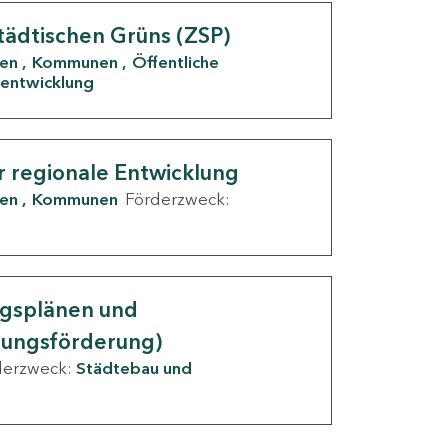
tädtischen Grüns (ZSP)
den
Kommunen
Öffentliche
entwicklung
r regionale Entwicklung
den
Kommunen
Förderzweck:
ngsplänen und
nungsförderung)
derzweck:
Städtebau und