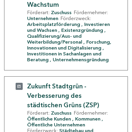
Wachstum
Förderart:
Zuschuss
Fördernehmer:
Unternehmen
Förderzweck:
Arbeitsplatzförderung
Investieren
und Wachsen
Existenzgründung
Qualifizierung/Aus- und
Weiterbildung/Personal
Forschung,
Innovationen und Digitalisierung
Investitionen in Sachanlagen und
Beratung
Unternehmensgründung
Zukunft Stadtgrün -
Verbesserung des
städtischen Grüns (ZSP)
Förderart:
Zuschuss
Fördernehmer:
Öffentliche Kunden
Kommunen
Öffentliche Unternehmen
Förderzweck:
Städtebau und