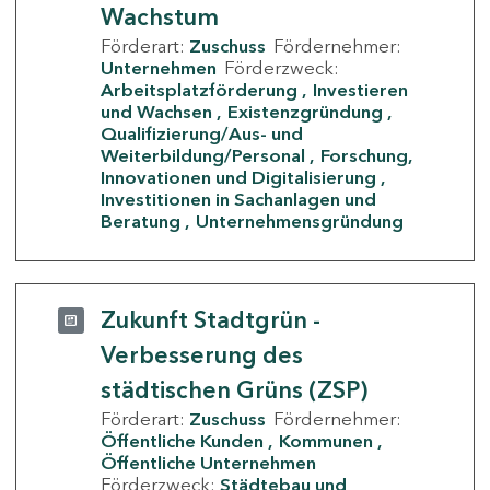
Wachstum
Förderart:
Zuschuss
Fördernehmer:
Unternehmen
Förderzweck:
Arbeitsplatzförderung
Investieren
und Wachsen
Existenzgründung
Qualifizierung/Aus- und
Weiterbildung/Personal
Forschung,
Innovationen und Digitalisierung
Investitionen in Sachanlagen und
Beratung
Unternehmensgründung
Zukunft Stadtgrün -
Verbesserung des
städtischen Grüns (ZSP)
Förderart:
Zuschuss
Fördernehmer:
Öffentliche Kunden
Kommunen
Öffentliche Unternehmen
Förderzweck:
Städtebau und