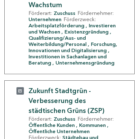
Wachstum
Förderart:
Zuschuss
Fördernehmer:
Unternehmen
Förderzweck:
Arbeitsplatzförderung
Investieren
und Wachsen
Existenzgründung
Qualifizierung/Aus- und
Weiterbildung/Personal
Forschung,
Innovationen und Digitalisierung
Investitionen in Sachanlagen und
Beratung
Unternehmensgründung
Zukunft Stadtgrün -
Verbesserung des
städtischen Grüns (ZSP)
Förderart:
Zuschuss
Fördernehmer:
Öffentliche Kunden
Kommunen
Öffentliche Unternehmen
Förderzweck:
Städtebau und