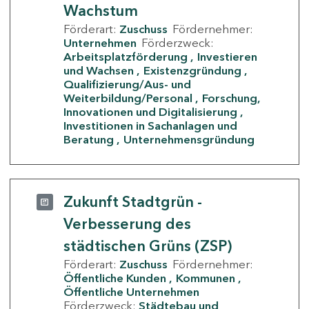
Wachstum
Förderart:
Zuschuss
Fördernehmer:
Unternehmen
Förderzweck:
Arbeitsplatzförderung
Investieren
und Wachsen
Existenzgründung
Qualifizierung/Aus- und
Weiterbildung/Personal
Forschung,
Innovationen und Digitalisierung
Investitionen in Sachanlagen und
Beratung
Unternehmensgründung
Zukunft Stadtgrün -
Verbesserung des
städtischen Grüns (ZSP)
Förderart:
Zuschuss
Fördernehmer:
Öffentliche Kunden
Kommunen
Öffentliche Unternehmen
Förderzweck:
Städtebau und