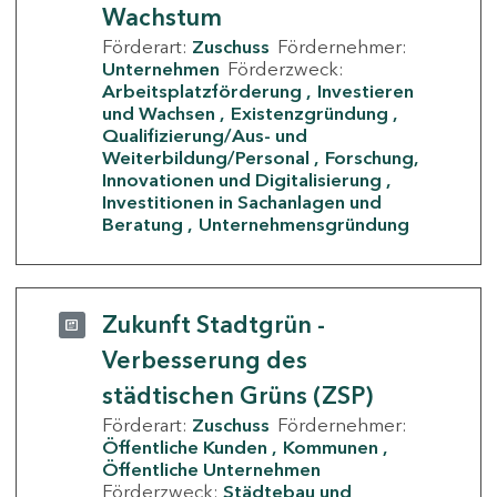
Wachstum
Förderart:
Zuschuss
Fördernehmer:
Unternehmen
Förderzweck:
Arbeitsplatzförderung
Investieren
und Wachsen
Existenzgründung
Qualifizierung/Aus- und
Weiterbildung/Personal
Forschung,
Innovationen und Digitalisierung
Investitionen in Sachanlagen und
Beratung
Unternehmensgründung
Zukunft Stadtgrün -
Verbesserung des
städtischen Grüns (ZSP)
Förderart:
Zuschuss
Fördernehmer:
Öffentliche Kunden
Kommunen
Öffentliche Unternehmen
Förderzweck:
Städtebau und