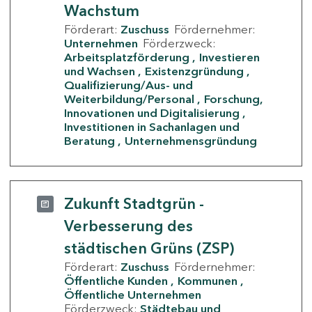
Wachstum
Förderart:
Zuschuss
Fördernehmer:
Unternehmen
Förderzweck:
Arbeitsplatzförderung
Investieren
und Wachsen
Existenzgründung
Qualifizierung/Aus- und
Weiterbildung/Personal
Forschung,
Innovationen und Digitalisierung
Investitionen in Sachanlagen und
Beratung
Unternehmensgründung
Zukunft Stadtgrün -
Verbesserung des
städtischen Grüns (ZSP)
Förderart:
Zuschuss
Fördernehmer:
Öffentliche Kunden
Kommunen
Öffentliche Unternehmen
Förderzweck:
Städtebau und