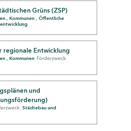
tädtischen Grüns (ZSP)
den
Kommunen
Öffentliche
entwicklung
r regionale Entwicklung
den
Kommunen
Förderzweck:
ngsplänen und
nungsförderung)
derzweck:
Städtebau und