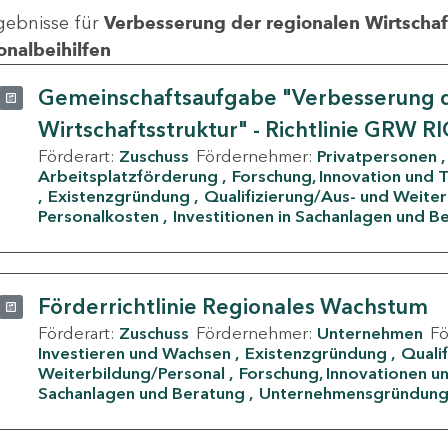
gebnisse für
Verbesserung der regionalen Wirtschafts
onalbeihilfen
Gemeinschaftsaufgabe "Verbesserung d
Wirtschaftsstruktur" - Richtlinie GRW R
Förderart:
Zuschuss
Fördernehmer:
Privatpersonen
Arbeitsplatzförderung
Forschung, Innovation und 
Existenzgründung
Qualifizierung/Aus- und Weite
Personalkosten
Investitionen in Sachanlagen und B
Förderrichtlinie Regionales Wachstum
Förderart:
Zuschuss
Fördernehmer:
Unternehmen
F
Investieren und Wachsen
Existenzgründung
Quali
Weiterbildung/Personal
Forschung, Innovationen un
Sachanlagen und Beratung
Unternehmensgründun