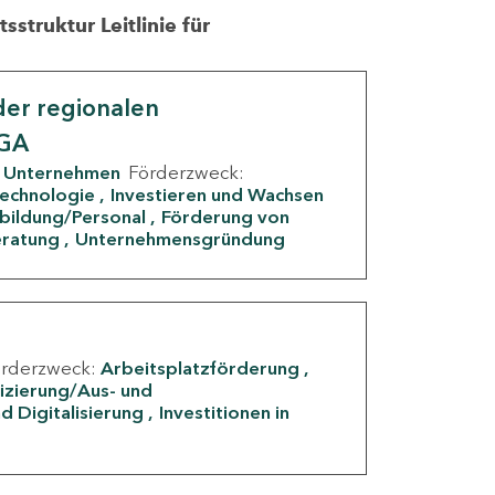
struktur Leitlinie für
er regionalen
IGA
Unternehmen
Förderzweck:
Technologie
Investieren und Wachsen
rbildung/Personal
Förderung von
eratung
Unternehmensgründung
örderzweck:
Arbeitsplatzförderung
fizierung/Aus- und
d Digitalisierung
Investitionen in
g