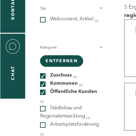
KONTAKT
5 Er
Typ
gen
regi
Webcontent, Artikel
n
(5)
Kategorie
ENTFERNEN
CHAT
icecenter
Zuschuss
(4)
Kommunen
(3)
Öffentliche Kunden
taktformular
(3)
Städtebau und
Regionalentwicklung
(3)
Arbeitsplatzförderung
erportal
(2)