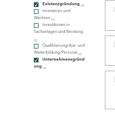
Existenzgründung
(2)
Investieren und
ndorte
Wachsen
(2)
Investitionen in
Sachanlagen und Beratung
(2)
Qualifizierung/Aus- und
Weiterbildung/Personal
(2)
Unternehmensgründ
ung
(2)