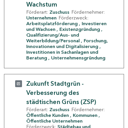
Wachstum
Förderart:
Zuschuss
Fördernehmer:
Unternehmen
Förderzweck:
Arbeitsplatzförderung
Investieren
und Wachsen
Existenzgründung
Qualifizierung/Aus- und
Weiterbildung/Personal
Forschung,
Innovationen und Digitalisierung
Investitionen in Sachanlagen und
Beratung
Unternehmensgründung
Zukunft Stadtgrün -
Verbesserung des
städtischen Grüns (ZSP)
Förderart:
Zuschuss
Fördernehmer:
Öffentliche Kunden
Kommunen
Öffentliche Unternehmen
Förderzweck:
Städtebau und