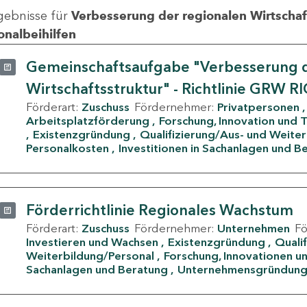
gebnisse für
Verbesserung der regionalen Wirtschafts
onalbeihilfen
Gemeinschaftsaufgabe "Verbesserung d
Wirtschaftsstruktur" - Richtlinie GRW R
Förderart:
Zuschuss
Fördernehmer:
Privatpersonen
Arbeitsplatzförderung
Forschung, Innovation und 
Existenzgründung
Qualifizierung/Aus- und Weite
Personalkosten
Investitionen in Sachanlagen und B
Förderrichtlinie Regionales Wachstum
Förderart:
Zuschuss
Fördernehmer:
Unternehmen
F
Investieren und Wachsen
Existenzgründung
Quali
Weiterbildung/Personal
Forschung, Innovationen un
Sachanlagen und Beratung
Unternehmensgründun