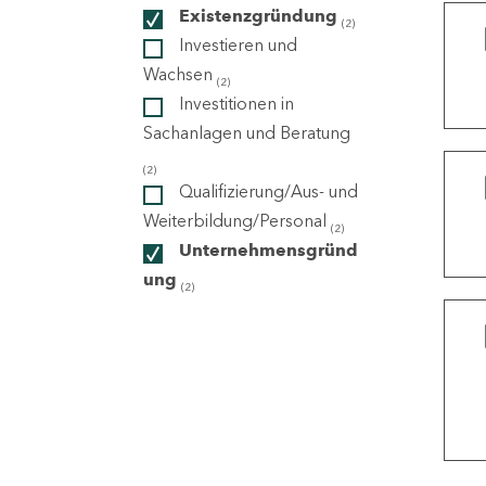
Existenzgründung
(2)
Investieren und
ndorte
Wachsen
(2)
Investitionen in
Sachanlagen und Beratung
(2)
Qualifizierung/Aus- und
Weiterbildung/Personal
(2)
Unternehmensgründ
ung
(2)