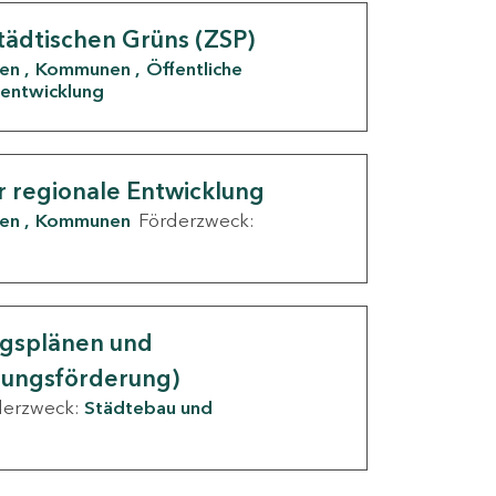
tädtischen Grüns (ZSP)
den
Kommunen
Öffentliche
entwicklung
r regionale Entwicklung
den
Kommunen
Förderzweck:
ngsplänen und
nungsförderung)
derzweck:
Städtebau und