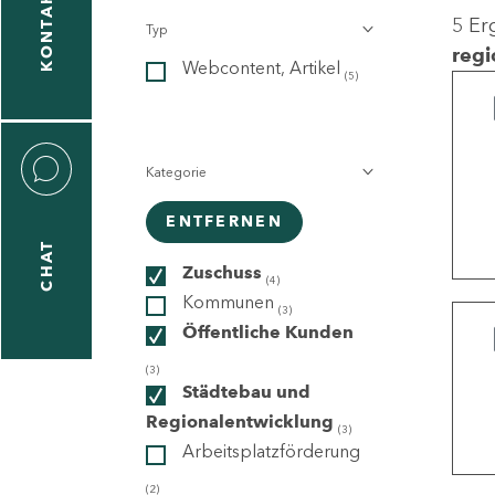
KONTAKT
5 Er
Typ
gen
regi
Webcontent, Artikel
n
(5)
Kategorie
ENTFERNEN
CHAT
icecenter
Zuschuss
(4)
Kommunen
(3)
Öffentliche Kunden
taktformular
(3)
Städtebau und
Regionalentwicklung
(3)
Arbeitsplatzförderung
erportal
(2)