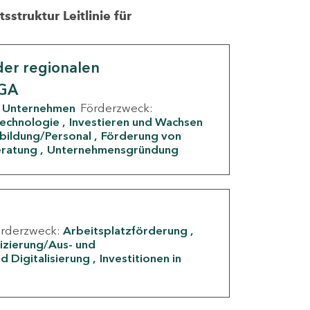
struktur Leitlinie für
er regionalen
IGA
Unternehmen
Förderzweck:
Technologie
Investieren und Wachsen
rbildung/Personal
Förderung von
eratung
Unternehmensgründung
örderzweck:
Arbeitsplatzförderung
fizierung/Aus- und
d Digitalisierung
Investitionen in
g