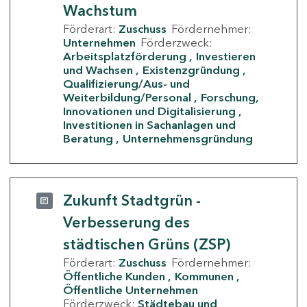
Wachstum
Förderart:
Zuschuss
Fördernehmer:
Unternehmen
Förderzweck:
Arbeitsplatzförderung
Investieren
und Wachsen
Existenzgründung
Qualifizierung/Aus- und
Weiterbildung/Personal
Forschung,
Innovationen und Digitalisierung
Investitionen in Sachanlagen und
Beratung
Unternehmensgründung
Zukunft Stadtgrün -
Verbesserung des
städtischen Grüns (ZSP)
Förderart:
Zuschuss
Fördernehmer:
Öffentliche Kunden
Kommunen
Öffentliche Unternehmen
Förderzweck:
Städtebau und