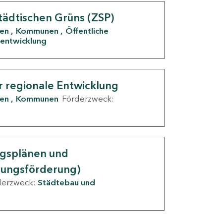
tädtischen Grüns (ZSP)
den
Kommunen
Öffentliche
entwicklung
r regionale Entwicklung
den
Kommunen
Förderzweck:
ngsplänen und
nungsförderung)
derzweck:
Städtebau und