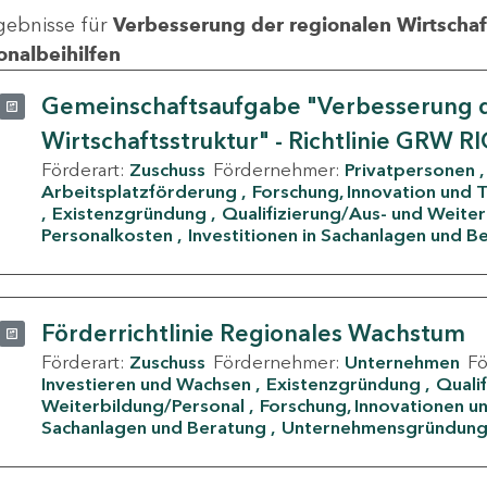
gebnisse für
Verbesserung der regionalen Wirtschafts
onalbeihilfen
Gemeinschaftsaufgabe "Verbesserung d
Wirtschaftsstruktur" - Richtlinie GRW R
Förderart:
Zuschuss
Fördernehmer:
Privatpersonen
Arbeitsplatzförderung
Forschung, Innovation und 
Existenzgründung
Qualifizierung/Aus- und Weite
Personalkosten
Investitionen in Sachanlagen und B
Förderrichtlinie Regionales Wachstum
Förderart:
Zuschuss
Fördernehmer:
Unternehmen
F
Investieren und Wachsen
Existenzgründung
Quali
Weiterbildung/Personal
Forschung, Innovationen un
Sachanlagen und Beratung
Unternehmensgründun