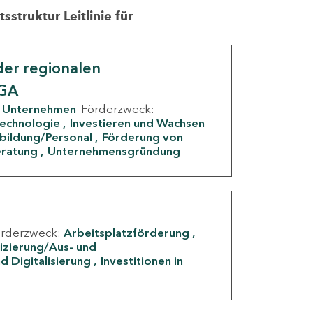
struktur Leitlinie für
er regionalen
IGA
Unternehmen
Förderzweck:
Technologie
Investieren und Wachsen
rbildung/Personal
Förderung von
eratung
Unternehmensgründung
örderzweck:
Arbeitsplatzförderung
fizierung/Aus- und
d Digitalisierung
Investitionen in
g