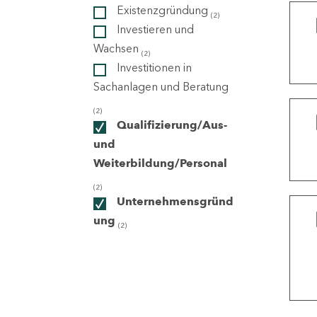
Existenzgründung
(2)
Investieren und
ndorte
Wachsen
(2)
Investitionen in
Sachanlagen und Beratung
(2)
Qualifizierung/Aus-
und
Weiterbildung/Personal
(2)
Unternehmensgründ
ung
(2)