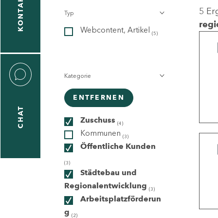
KONTAKT
5 Er
Typ
gen
regi
Webcontent, Artikel
n
(5)
Kategorie
ENTFERNEN
CHAT
icecenter
Zuschuss
(4)
Kommunen
(3)
Öffentliche Kunden
taktformular
(3)
Städtebau und
Regionalentwicklung
(3)
Arbeitsplatzförderun
erportal
g
(2)