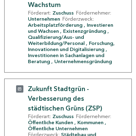
Wachstum
Förderart:
Zuschuss
Fördernehmer:
Unternehmen
Förderzweck:
Arbeitsplatzförderung
Investieren
und Wachsen
Existenzgründung
Qualifizierung/Aus- und
Weiterbildung/Personal
Forschung,
Innovationen und Digitalisierung
Investitionen in Sachanlagen und
Beratung
Unternehmensgründung
Zukunft Stadtgrün -
Verbesserung des
städtischen Grüns (ZSP)
Förderart:
Zuschuss
Fördernehmer:
Öffentliche Kunden
Kommunen
Öffentliche Unternehmen
Förderzweck:
Städtebau und