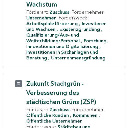
Wachstum
Förderart:
Zuschuss
Fördernehmer:
Unternehmen
Förderzweck:
Arbeitsplatzförderung
Investieren
und Wachsen
Existenzgründung
Qualifizierung/Aus- und
Weiterbildung/Personal
Forschung,
Innovationen und Digitalisierung
Investitionen in Sachanlagen und
Beratung
Unternehmensgründung
Zukunft Stadtgrün -
Verbesserung des
städtischen Grüns (ZSP)
Förderart:
Zuschuss
Fördernehmer:
Öffentliche Kunden
Kommunen
Öffentliche Unternehmen
Förderzweck:
Städtebau und