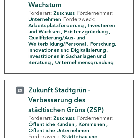
Wachstum
Förderart:
Zuschuss
Fördernehmer:
Unternehmen
Förderzweck:
Arbeitsplatzförderung
Investieren
und Wachsen
Existenzgründung
Qualifizierung/Aus- und
Weiterbildung/Personal
Forschung,
Innovationen und Digitalisierung
Investitionen in Sachanlagen und
Beratung
Unternehmensgründung
Zukunft Stadtgrün -
Verbesserung des
städtischen Grüns (ZSP)
Förderart:
Zuschuss
Fördernehmer:
Öffentliche Kunden
Kommunen
Öffentliche Unternehmen
Förderzweck:
Städtebau und