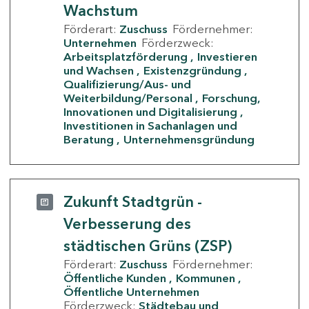
Wachstum
Förderart:
Zuschuss
Fördernehmer:
Unternehmen
Förderzweck:
Arbeitsplatzförderung
Investieren
und Wachsen
Existenzgründung
Qualifizierung/Aus- und
Weiterbildung/Personal
Forschung,
Innovationen und Digitalisierung
Investitionen in Sachanlagen und
Beratung
Unternehmensgründung
Zukunft Stadtgrün -
Verbesserung des
städtischen Grüns (ZSP)
Förderart:
Zuschuss
Fördernehmer:
Öffentliche Kunden
Kommunen
Öffentliche Unternehmen
Förderzweck:
Städtebau und