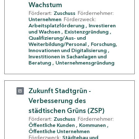
Wachstum
Förderart:
Zuschuss
Fördernehmer:
Unternehmen
Förderzweck:
Arbeitsplatzförderung
Investieren
und Wachsen
Existenzgründung
Qualifizierung/Aus- und
Weiterbildung/Personal
Forschung,
Innovationen und Digitalisierung
Investitionen in Sachanlagen und
Beratung
Unternehmensgründung
Zukunft Stadtgrün -
Verbesserung des
städtischen Grüns (ZSP)
Förderart:
Zuschuss
Fördernehmer:
Öffentliche Kunden
Kommunen
Öffentliche Unternehmen
Förderzweck:
Städtebau und